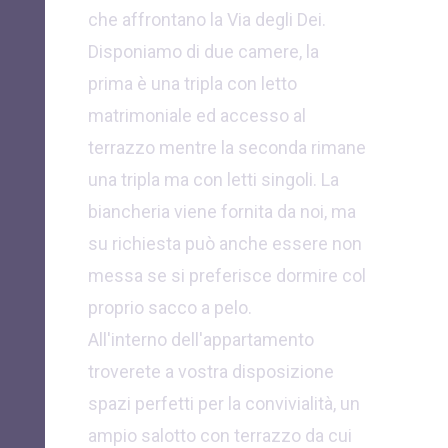
che affrontano la Via degli Dei.
Disponiamo di due camere, la
prima è una tripla con letto
matrimoniale ed accesso al
terrazzo mentre la seconda rimane
una tripla ma con letti singoli. La
biancheria viene fornita da noi, ma
su richiesta può anche essere non
messa se si preferisce dormire col
proprio sacco a pelo.
All'interno dell'appartamento
troverete a vostra disposizione
spazi perfetti per la convivialità, un
ampio salotto con terrazzo da cui